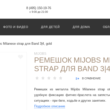
8 (495) 150-19-76
с 9:00 до 21:00
ФОТО И ВИДЕО
ДЛЯ ДЕТЕЙ
ДЛЯ ДОМА
ОБР
 Milanese strap для Band 3|4, gold
MIJOBS
РЕМЕШОК MIJOBS M
STRAP ДЛЯ BAND 3|4
В СРАВНЕНИЕ
Ремешок из металла Mijobs Milanese strap о
удобную фиксацию фитнес-браслета на запясть
ситуациях - при беге, ходьбе и других занятиях.
Подробное описание