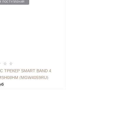
М ПОСТУПЛЕНИЯ
3
С ТРЕКЕР SMART BAND 4
MSH08HM (MGW4059RU)
уб