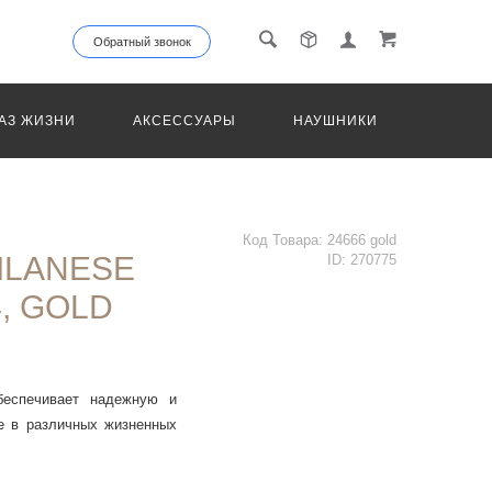
Обратный звонок
АЗ ЖИЗНИ
АКСЕССУАРЫ
НАУШНИКИ
ТРАНС
Код Товара:
24666 gold
ILANESE
ID:
270775
, GOLD
беспечивает надежную и
е в различных жизненных