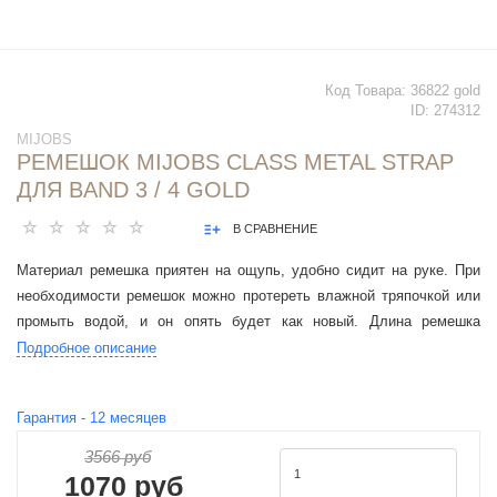
Код Товара:
36822 gold
ID:
274312
MIJOBS
РЕМЕШОК MIJOBS CLASS METAL STRAP
ДЛЯ BAND 3 / 4 GOLD
В СРАВНЕНИЕ
Материал ремешка приятен на ощупь, удобно сидит на руке. При
необходимости ремешок можно протереть влажной тряпочкой или
промыть водой, и он опять будет как новый. Длина ремешка
регулируется.
Подробное описание
Гарантия -
12
месяцев
3566 руб
1070 руб