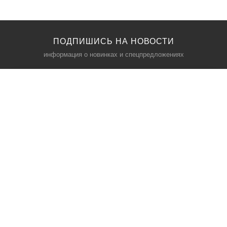
ПОДПИШИСЬ НА НОВОСТИ
информация о новинках и спецпредложениях
КАТАЛОГ
⠀
Кресла компьютерные
Пылесосы
Кронштейны для монитора
Чемоданы
Кронштейны для телевизора
Мультиварки
Кронштейн для микрофонов
Аквариумы