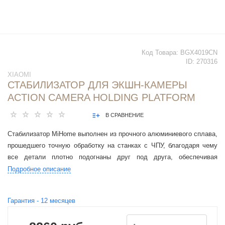
Код Товара:
BGX4019CN
ID:
270316
XIAOMI
СТАБИЛИЗАТОР ДЛЯ ЭКШН-КАМЕРЫ
ACTION CAMERA HOLDING PLATFORM
В СРАВНЕНИЕ
Стабилизатор MiHome выполнен из прочного алюминиевого сплава,
прошедшего точную обработку на станках с ЧПУ, благодаря чему
все детали плотно подогнаны друг под друга, обеспечивая
максимальную устойчивость камеры при съёмке.
Подробное описание
Гарантия -
12
месяцев