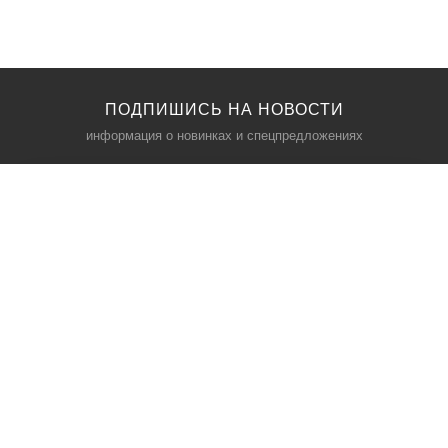
ПОДПИШИСЬ НА НОВОСТИ
информация о новинках и спецпредложениях
КАТАЛОГ
⠀
Кресла компьютерные
Пылесосы
Кронштейны для монитора
Чемоданы
Кронштейны для телевизора
Мультиварки