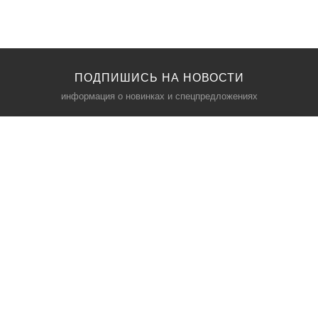
ПОДПИШИСЬ НА НОВОСТИ
информация о новинках и спецпредложениях
КАТАЛОГ
⠀
Кресла компьютерные
Пылесосы
Кронштейны для монитора
Чемоданы
Кронштейны для телевизора
Мультиварки