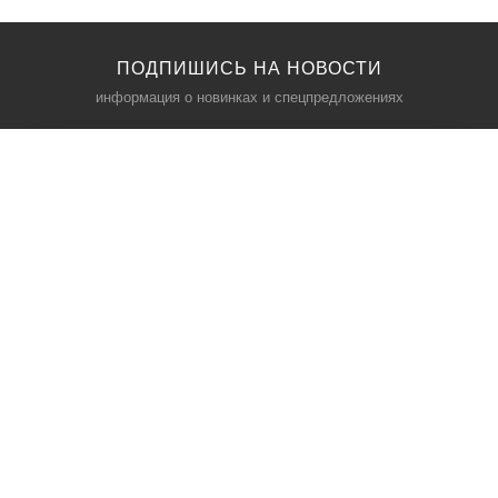
ПОДПИШИСЬ НА НОВОСТИ
информация о новинках и спецпредложениях
КАТАЛОГ
⠀
Кресла компьютерные
Пылесосы
Кронштейны для монитора
Чемоданы
Кронштейны для телевизора
Мультиварки
Кронштейн для микрофонов
Аквариумы
Кулеры для телефонов
Телескопы