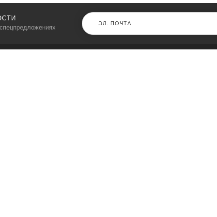
ОСТИ
 спецпредложениях
КАТАЛОГ
⠀
Кресла компьютерные
Пылесосы
Кронштейны для монитора
Чемоданы
Кронштейны для телевизора
Мультиварки
Кронштейн для микрофонов
Аквариумы
Кулеры для телефонов
Телескопы