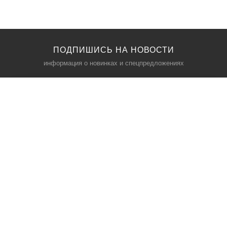
ПОДПИШИСЬ НА НОВОСТИ
информация о новинках и спецпредложениях
КАТАЛОГ
⠀
Кресла компьютерные
Пылесосы
Кронштейны для монитора
Чемоданы
Кронштейны для телевизора
Мультиварки