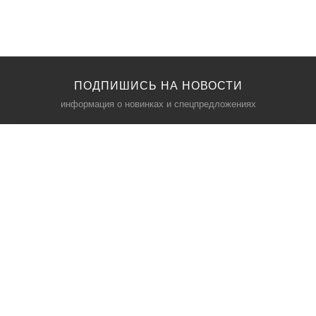
ПОДПИШИСЬ НА НОВОСТИ
информация о новинках и спецпредложениях
КАТАЛОГ
⠀
Кресла компьютерные
Пылесосы
Кронштейны для монитора
Чемоданы
Кронштейны для телевизора
Мультиварки