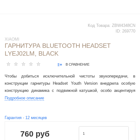
Код Товара:
ZBW4348CN
ID:
269770
XIAOMI
ГАРНИТУРА BLUETOOTH HEADSET
LYEJ02LM, BLACK
В СРАВНЕНИЕ
Чтобы добиться исключительной чистоты звукопередачи, в
конструкции гарнитуры Headset Youth Version внедрила особую
конструкцию динамика с подвижной катушкой, особо акцентируя
внимание на средневысоких частотах.
Подробное описание
Гарантия -
12
месяцев
760 руб