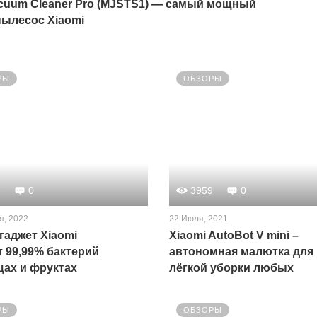
Vacuum Cleaner Pro (MJSTS1) — самый мощный
пылесос Xiaomi
РЫ
ОБЗОРЫ
6
0
3959
0
я, 2022
22 Июля, 2021
гаджет Xiaomi
Xiaomi AutoBot V mini –
т 99,99% бактерий
автономная малютка для
щах и фруктах
лёгкой уборки любых
поверхностей
РЫ
ОБЗОРЫ