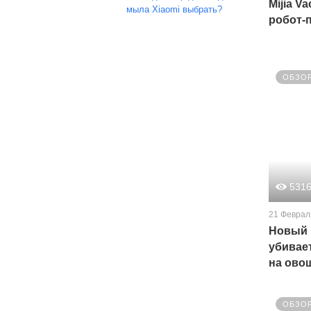
Mijia 
мыла Xiaomi выбрать?
робот-
ОБЗО
531
21 Феврал
Новый 
убивае
на ово
ОБЗО