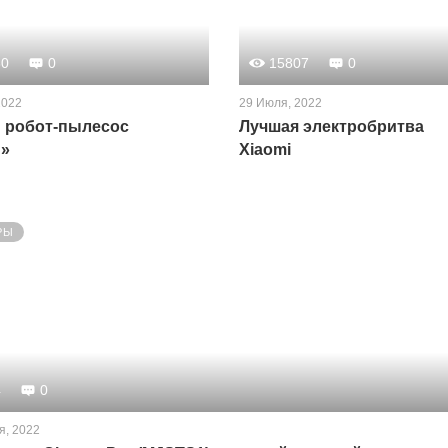
80
0
15807
0
2022
29 Июля, 2022
 робот-пылесос
Лучшая электробритва
»
Xiaomi
РЫ
4
0
я, 2022