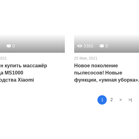
0
0
3365
0
2021
25 Мая, 2021
ин купить массажёр
Новое поколение
ца MS1000
пылесосов! Новые
одства Xiaomi
функции, «умная уборка»
Встречайте новинку –
Dreame V11
1
2
>
>|