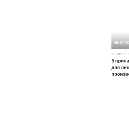
382
28 Июня, 
5 прич
для ли
произв