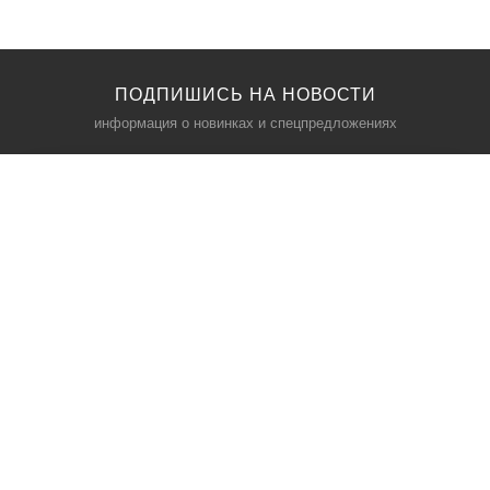
ПОДПИШИСЬ НА НОВОСТИ
информация о новинках и спецпредложениях
КАТАЛОГ
⠀
Кресла компьютерные
Пылесосы
Кронштейны для монитора
Чемоданы
Кронштейны для телевизора
Мультиварки
Кронштейн для микрофонов
Аквариумы