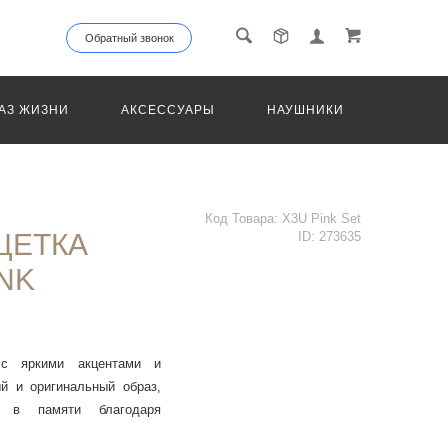
Обратный звонок
АЗ ЖИЗНИ
АКСЕССУАРЫ
НАУШНИКИ
ТРАНС
Код Товара:
X3U Pink Set
ЩЕТКА
ID:
273635
INK
 с яркими акцентами и
й и оригинальный образ,
 в памяти благодаря