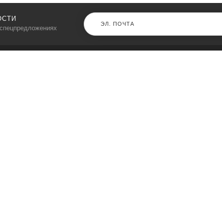
ОСТИ
 спецпредложениях
КАТАЛОГ
⠀
Кресла компьютерные
Пылесосы
Кронштейны для монитора
Чемоданы
Кронштейны для телевизора
Мультиварки
Кронштейн для микрофонов
Аквариумы
Кулеры для телефонов
Телескопы