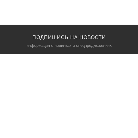
ПОДПИШИСЬ НА НОВОСТИ
информация о новинках и спецпредложениях
КАТАЛОГ
⠀
Кресла компьютерные
Пылесосы
Кронштейны для монитора
Чемоданы
Кронштейны для телевизора
Мультиварки