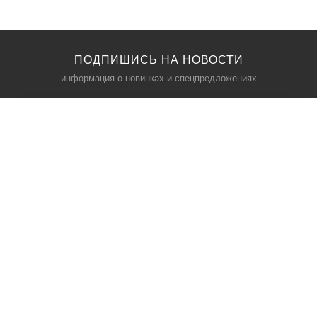
ПОДПИШИСЬ НА НОВОСТИ
информация о новинках и спецпредложениях
КАТАЛОГ
⠀
Кресла компьютерные
Пылесосы
Кронштейны для монитора
Чемоданы
Кронштейны для телевизора
Мультиварки
Кронштейн для микрофонов
Аквариумы