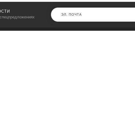
ОСТИ
 спецпредложениях
КАТАЛОГ
⠀
Кресла компьютерные
Пылесосы
Кронштейны для монитора
Чемоданы
Кронштейны для телевизора
Мультиварки
Кронштейн для микрофонов
Аквариумы
Кулеры для телефонов
Телескопы