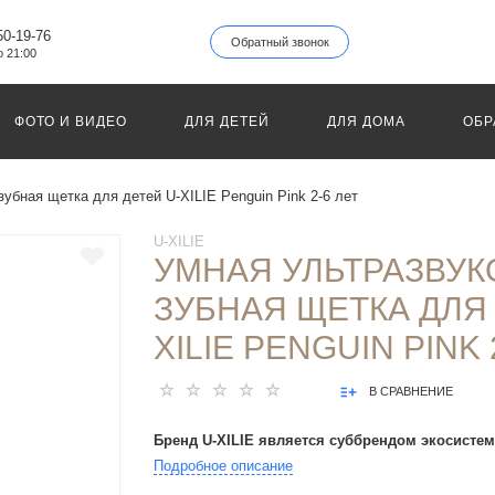
50-19-76
Обратный звонок
о 21:00
ФОТО И ВИДЕО
ДЛЯ ДЕТЕЙ
ДЛЯ ДОМА
ОБР
зубная щетка для детей U-XILIE Penguin Pink 2-6 лет
U-XILIE
УМНАЯ УЛЬТРАЗВУК
ЗУБНАЯ ЩЕТКА ДЛЯ 
XILIE PENGUIN PINK 
В СРАВНЕНИЕ
Бренд U-XILIE является суббрендом экосистем
Подробное описание