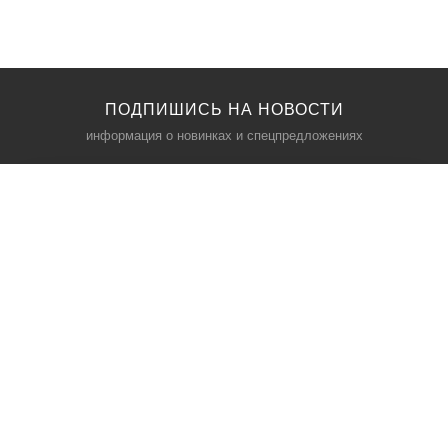
ПОДПИШИСЬ НА НОВОСТИ
информация о новинках и спецпредложениях
КАТАЛОГ
⠀
Кресла компьютерные
Пылесосы
Кронштейны для монитора
Чемоданы
Кронштейны для телевизора
Мультиварки