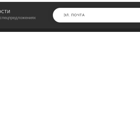
ОСТИ
 спецпредложениях
КАТАЛОГ
⠀
Кресла компьютерные
Пылесосы
Кронштейны для монитора
Чемоданы
Кронштейны для телевизора
Мультиварки
Кронштейн для микрофонов
Аквариумы
Кулеры для телефонов
Телескопы