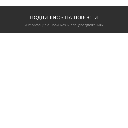
ПОДПИШИСЬ НА НОВОСТИ
информация о новинках и спецпредложениях
КАТАЛОГ
⠀
Кресла компьютерные
Пылесосы
Кронштейны для монитора
Чемоданы
Кронштейны для телевизора
Мультиварки
Кронштейн для микрофонов
Аквариумы
Кулеры для телефонов
Телескопы