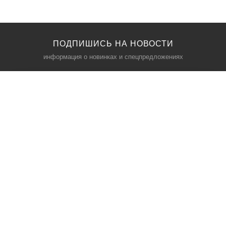
ПОДПИШИСЬ НА НОВОСТИ
информация о новинках и спецпредложениях
КАТАЛОГ
⠀
Кресла компьютерные
Пылесосы
Кронштейны для монитора
Чемоданы
Кронштейны для телевизора
Мультиварки
Кронштейн для микрофонов
Аквариумы