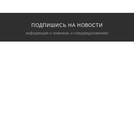
ПОДПИШИСЬ НА НОВОСТИ
информация о новинках и спецпредложениях
КАТАЛОГ
⠀
Кресла компьютерные
Пылесосы
Кронштейны для монитора
Чемоданы
Кронштейны для телевизора
Мультиварки
Кронштейн для микрофонов
Аквариумы