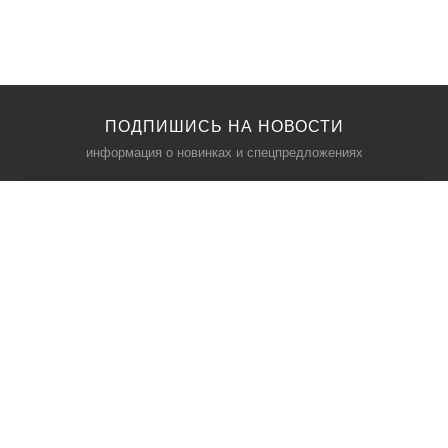
ПОДПИШИСЬ НА НОВОСТИ
информация о новинках и спецпредложениях
КАТАЛОГ
⠀
Кресла компьютерные
Пылесосы
Кронштейны для монитора
Чемоданы
Кронштейны для телевизора
Мультиварки