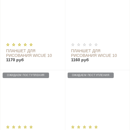
ПЛАНШЕТ ДЛЯ
ПЛАНШЕТ ДЛЯ
РИСОВАНИЯ WICUE 10
РИСОВАНИЯ WICUE 10
1170 руб
1160 руб
PINK - 30000288/WS210
GREEN - 30000289/WS210
ОЖИДАЕМ ПОСТУПЛЕНИЯ
ОЖИДАЕМ ПОСТУПЛЕНИЯ