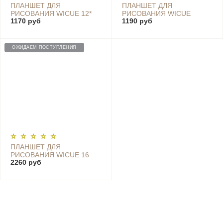
ПЛАНШЕТ ДЛЯ
ПЛАНШЕТ ДЛЯ
РИСОВАНИЯ WICUE 12*
РИСОВАНИЯ WICUE
1170 руб
1190 руб
(CN), RED - WNB412
BOARD RED FESTIVAL
EDITION WNB212, 12
ДЮЙМОВ
ОЖИДАЕМ ПОСТУПЛЕНИЯ
ПЛАНШЕТ ДЛЯ
РИСОВАНИЯ WICUE 16
2260 руб
ДЮЙМОВ - WNB416W