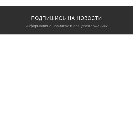
ПОДПИШИСЬ НА НОВОСТИ
информация о новинках и спецпредложениях
КАТАЛОГ
⠀
Кресла компьютерные
Пылесосы
Кронштейны для монитора
Чемоданы
Кронштейны для телевизора
Мультиварки
Кронштейн для микрофонов
Аквариумы
Кулеры для телефонов
Телескопы