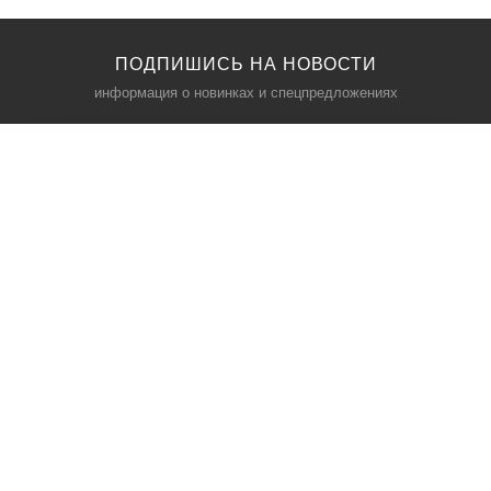
ПОДПИШИСЬ НА НОВОСТИ
информация о новинках и спецпредложениях
КАТАЛОГ
⠀
Кресла компьютерные
Пылесосы
Кронштейны для монитора
Чемоданы
Кронштейны для телевизора
Мультиварки
Кронштейн для микрофонов
Аквариумы
Кулеры для телефонов
Телескопы