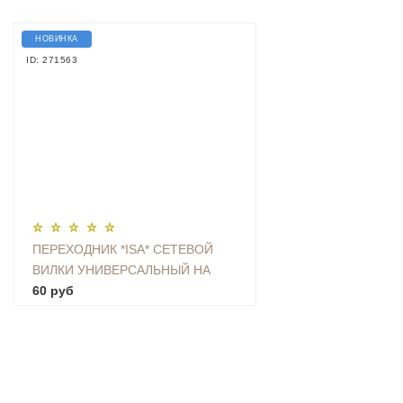
НОВИНКА
ID: 271563
ПЕРЕХОДНИК *ISA* СЕТЕВОЙ
ВИЛКИ УНИВЕРСАЛЬНЫЙ НА
ЕВРО С ЗАЗЕМЛЕНИЕМ KT-168
60 руб