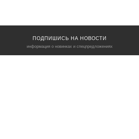
ПОДПИШИСЬ НА НОВОСТИ
информация о новинках и спецпредложениях
КАТАЛОГ
⠀
Кресла компьютерные
Пылесосы
Кронштейны для монитора
Чемоданы
Кронштейны для телевизора
Мультиварки