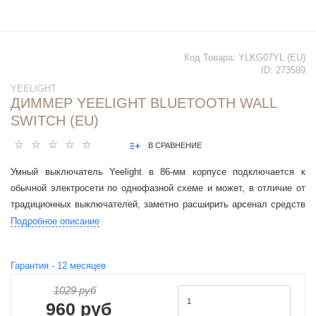
Код Товара:
YLKG07YL (EU)
ID:
273589
YEELIGHT
ДИММЕР YEELIGHT BLUETOOTH WALL
SWITCH (EU)
В СРАВНЕНИЕ
Умный выключатель Yeelight в 86-мм корпусе подключается к
обычной электросети по однофазной схеме и может, в отличие от
традиционных выключателей, заметно расширить арсенал средств
управления светом.
Подробное описание
Гарантия -
12
месяцев
1029 руб
960 руб