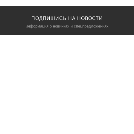
ПОДПИШИСЬ НА НОВОСТИ
информация о новинках и спецпредложениях
КАТАЛОГ
⠀
Кресла компьютерные
Пылесосы
Кронштейны для монитора
Чемоданы
Кронштейны для телевизора
Мультиварки
Кронштейн для микрофонов
Аквариумы
Кулеры для телефонов
Телескопы