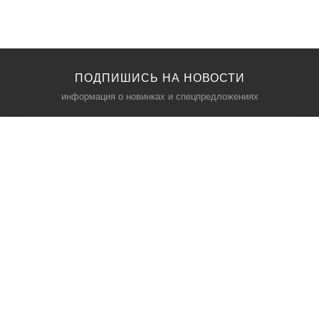
ПОДПИШИСЬ НА НОВОСТИ
информация о новинках и спецпредложениях
КАТАЛОГ
⠀
Кресла компьютерные
Пылесосы
Кронштейны для монитора
Чемоданы
Кронштейны для телевизора
Мультиварки