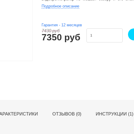
оборудования автомобиля.
Подробное описание
Гарантия -
12
месяцев
7430 руб
7350 руб
АРАКТЕРИСТИКИ
ОТЗЫВОВ (0)
ИНСТРУКЦИИ (1)