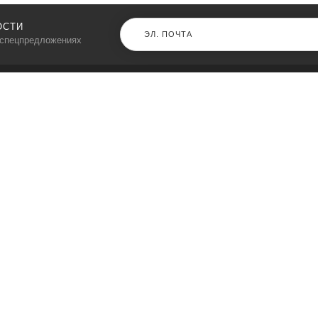
ОСТИ
 спецпредложениях
КАТАЛОГ
⠀
Кресла компьютерные
Пылесосы
Кронштейны для монитора
Чемоданы
Кронштейны для телевизора
Мультиварки
Кронштейн для микрофонов
Аквариумы
Кулеры для телефонов
Телескопы