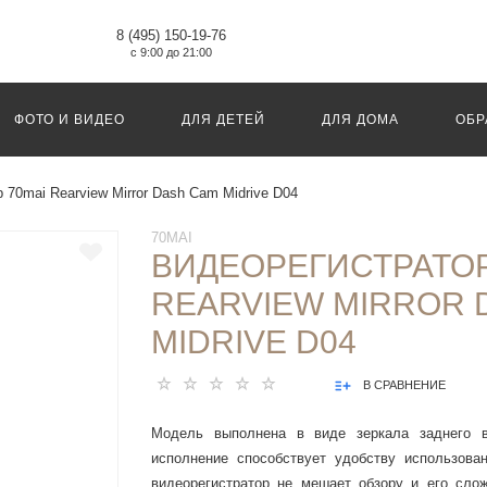
8 (495) 150-19-76
с 9:00 до 21:00
ФОТО И ВИДЕО
ДЛЯ ДЕТЕЙ
ДЛЯ ДОМА
ОБР
 70mai Rearview Mirror Dash Cam Midrive D04
70MAI
ВИДЕОРЕГИСТРАТОР
REARVIEW MIRROR 
MIDRIVE D04
В СРАВНЕНИЕ
Модель выполнена в виде зеркала заднего ви
исполнение способствует удобству использован
видеорегистратор не мешает обзору и его слож