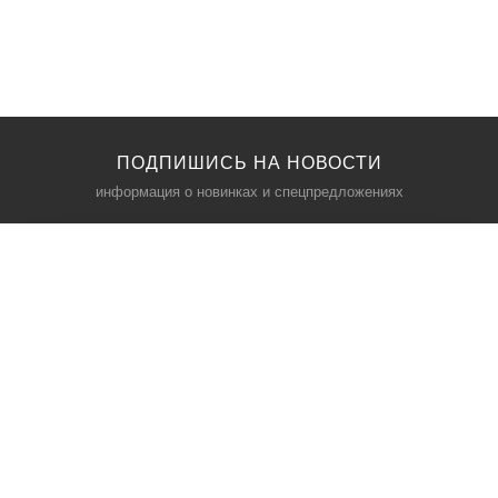
ПОДПИШИСЬ НА НОВОСТИ
информация о новинках и спецпредложениях
КАТАЛОГ
⠀
Кресла компьютерные
Пылесосы
Кронштейны для монитора
Чемоданы