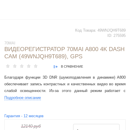
Код Товара:
49WNJQH9T689
ID:
275595
70MAI
ВИДЕОРЕГИСТРАТОР 70MAI A800 4K DASH
CAM (49WNJQH9T689), GPS
В СРАВНЕНИЕ
Благодаря функции 3D DNR (шумоподавления в динамике) A800
обеспечивает запись контрастных и качественных видео во время
слабой освещенности. Из-за этого данный режим работает с
колоссальной детализацией происходящего.
Подробное описание
Гарантия -
12
месяцев
12140 руб