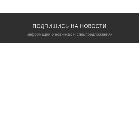
ПОДПИШИСЬ НА НОВОСТИ
информация о новинках и спецпредложениях
КАТАЛОГ
⠀
Кресла компьютерные
Пылесосы
Кронштейны для монитора
Чемоданы
Кронштейны для телевизора
Мультиварки
Кронштейн для микрофонов
Аквариумы