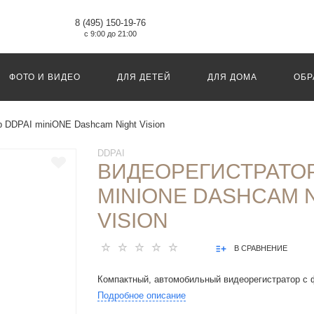
8 (495) 150-19-76
с 9:00 до 21:00
ФОТО И ВИДЕО
ДЛЯ ДЕТЕЙ
ДЛЯ ДОМА
ОБР
 DDPAI miniONE Dashcam Night Vision
DDPAI
ВИДЕОРЕГИСТРАТОР
MINIONE DASHCAM 
VISION
В СРАВНЕНИЕ
Компактный, автомобильный видеорегистратор с 
Подробное описание