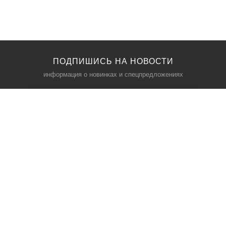
ПОДПИШИСЬ НА НОВОСТИ
информация о новинках и спецпредложениях
КАТАЛОГ
⠀
Кресла компьютерные
Пылесосы
Кронштейны для монитора
Чемоданы
Кронштейны для телевизора
Мультиварки