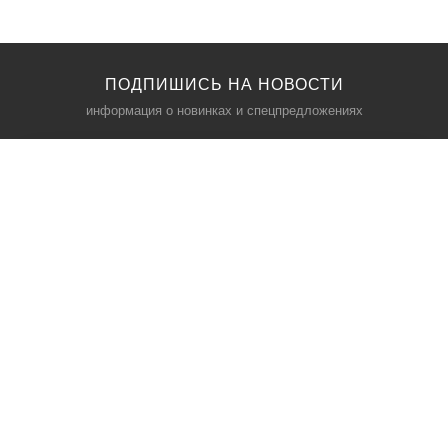
ПОДПИШИСЬ НА НОВОСТИ
информация о новинках и спецпредложениях
КАТАЛОГ
⠀
Кресла компьютерные
Пылесосы
Кронштейны для монитора
Чемоданы
Кронштейны для телевизора
Мультиварки
Кронштейн для микрофонов
Аквариумы