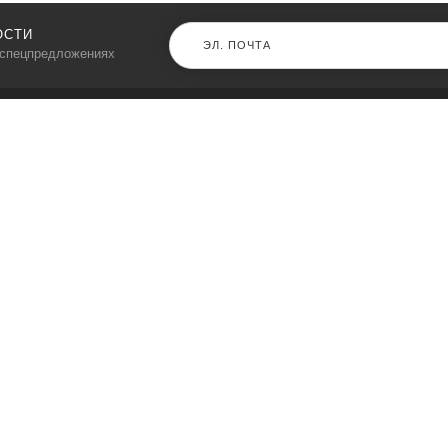
ОСТИ
 спецпредложениях
КАТАЛОГ
⠀
Кресла компьютерные
Пылесосы
Кронштейны для монитора
Чемоданы
Кронштейны для телевизора
Мультиварки
Кронштейн для микрофонов
Аквариумы
Кулеры для телефонов
Телескопы