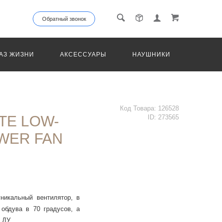
Обратный звонок
АЗ ЖИЗНИ
АКСЕССУАРЫ
НАУШНИКИ
ТРАНС
Код Товара:
126528
TE LOW-
ID:
273565
WER FAN
уникальный вентилятор, в
обдува в 70 градусов, а
а ДУ