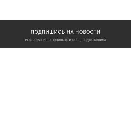
ПОДПИШИСЬ НА НОВОСТИ
информация о новинках и спецпредложениях
КАТАЛОГ
⠀
Кресла компьютерные
Пылесосы
Кронштейны для монитора
Чемоданы
Кронштейны для телевизора
Мультиварки