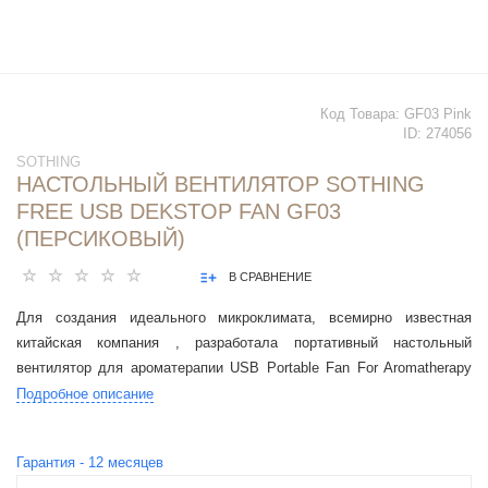
Код Товара:
GF03 Pink
ID:
274056
SOTHING
НАСТОЛЬНЫЙ ВЕНТИЛЯТОР SOTHING
FREE USB DEKSTOP FAN GF03
(ПЕРСИКОВЫЙ)
В СРАВНЕНИЕ
Для создания идеального микроклимата, всемирно известная
китайская компания , разработала портативный настольный
вентилятор для ароматерапии USB Portable Fan For Aromatherapy
(GF03).
Подробное описание
Гарантия -
12
месяцев