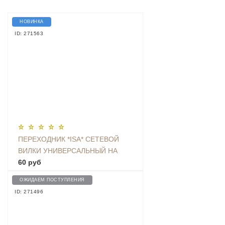
НОВИНКА
ID: 271563
ПЕРЕХОДНИК *ISA* СЕТЕВОЙ
ВИЛКИ УНИВЕРСАЛЬНЫЙ НА
ЕВРО С ЗАЗЕМЛЕНИЕМ KT-168
60 руб
ОЖИДАЕМ ПОСТУПЛЕНИЯ
ID: 271496