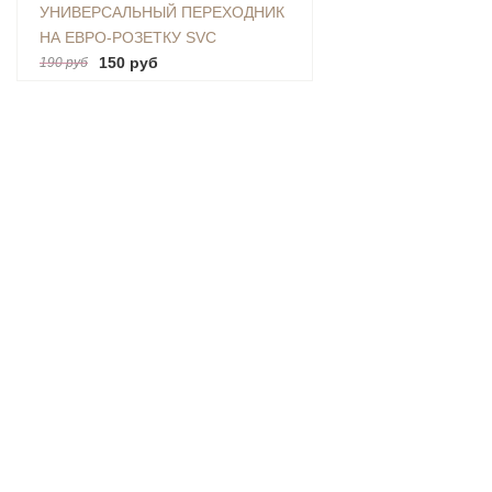
УНИВЕРСАЛЬНЫЙ ПЕРЕХОДНИК
НА ЕВРО-РОЗЕТКУ SVC
(AU|US|UK-EU)
150 руб
190 руб