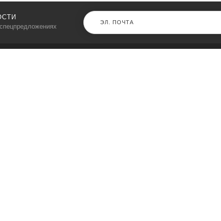
ОСТИ
 спецпредложениях
КАТАЛОГ
⠀
Кресла компьютерные
Пылесосы
Кронштейны для монитора
Чемоданы
Кронштейны для телевизора
Мультиварки
Кронштейн для микрофонов
Аквариумы
Кулеры для телефонов
Телескопы