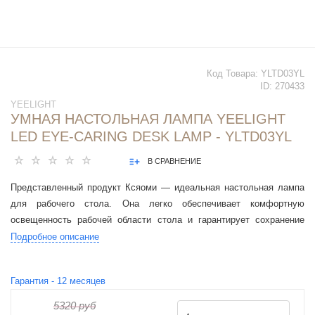
Код Товара:
YLTD03YL
ID:
270433
YEELIGHT
УМНАЯ НАСТОЛЬНАЯ ЛАМПА YEELIGHT
LED EYE-CARING DESK LAMP - YLTD03YL
В СРАВНЕНИЕ
Представленный продукт Ксяоми — идеальная настольная лампа
для рабочего стола. Она легко обеспечивает комфортную
освещенность рабочей области стола и гарантирует сохранение
здоровья глаз.
Подробное описание
Гарантия -
12
месяцев
5320 руб