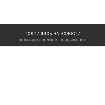
ПОДПИШИСЬ НА НОВОСТИ
информация о новинках и спецпредложениях
КАТАЛОГ
⠀
Кресла компьютерные
Пылесосы
Кронштейны для монитора
Чемоданы