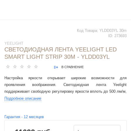
Код Товара:
YLDD03YL 30m
ID:
273693
YEELIGHT
СВЕТОДИОДНАЯ ЛЕНТА YEELIGHT LED
SMART LIGHT STRIP 30M - YLDD03YL
В СРАВНЕНИЕ
Настройка яркости открывает широкие возможности для
проявления воображения. Светодиодная лента Yeelight
поддерживает свободную регулировку яркости вплоть до 500 лм/м,
чтобы создать оптимальное освещение для той или иной
Подробное описание
атмосферы и ситуации.
Гарантия -
12
месяцев