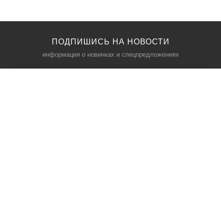
ПОДПИШИСЬ НА НОВОСТИ
информация о новинках и спецпредложениях
КАТАЛОГ
⠀
Кресла компьютерные
Пылесосы
Кронштейны для монитора
Чемоданы
Кронштейны для телевизора
Мультиварки
Кронштейн для микрофонов
Аквариумы