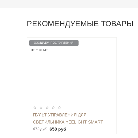
РЕКОМЕНДУЕМЫЕ ТОВАРЫ
ОЖИДАЕМ ПОСТУПЛЕНИЯ
ID: 270145
ПУЛЬТ УПРАВЛЕНИЯ ДЛЯ
СВЕТИЛЬНИКА YEELIGHT SMART
LED CEILING LAMP - YLYK01YL
658 руб
672 руб