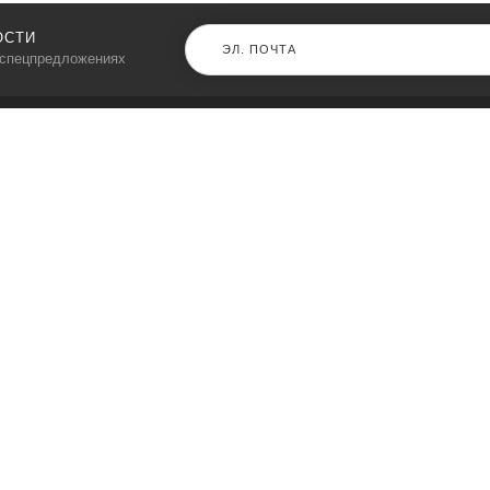
ОСТИ
 спецпредложениях
КАТАЛОГ
⠀
Кресла компьютерные
Пылесосы
Кронштейны для монитора
Чемоданы
Кронштейны для телевизора
Мультиварки
Кронштейн для микрофонов
Аквариумы
Кулеры для телефонов
Телескопы