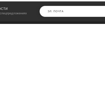
ОСТИ
 спецпредложениях
КАТАЛОГ
⠀
Кресла компьютерные
Пылесосы
Кронштейны для монитора
Чемоданы
Кронштейны для телевизора
Мультиварки
Кронштейн для микрофонов
Аквариумы
Кулеры для телефонов
Телескопы