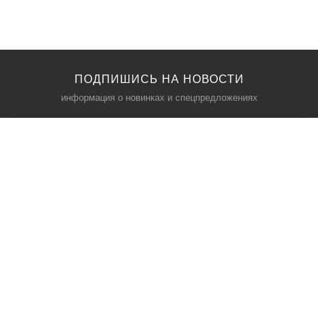
ПОДПИШИСЬ НА НОВОСТИ
информация о новинках и спецпредложениях
КАТАЛОГ
⠀
Кресла компьютерные
Пылесосы
Кронштейны для монитора
Чемоданы
Кронштейны для телевизора
Мультиварки