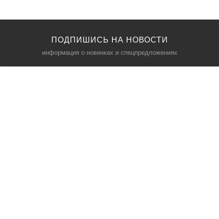
ПОДПИШИСЬ НА НОВОСТИ
информация о новинках и спецпредложениях
КАТАЛОГ
⠀
Кресла компьютерные
Пылесосы
Кронштейны для монитора
Чемоданы
Кронштейны для телевизора
Мультиварки
Кронштейн для микрофонов
Аквариумы