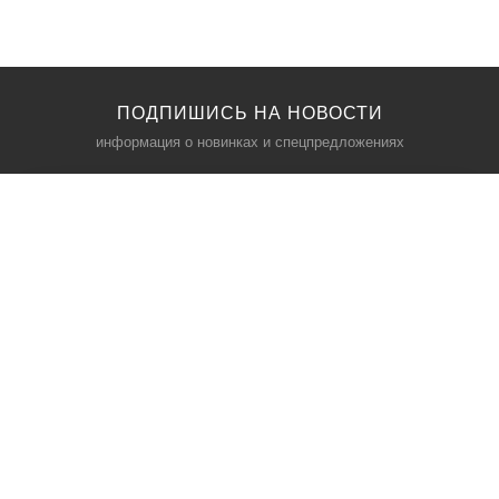
ПОДПИШИСЬ НА НОВОСТИ
информация о новинках и спецпредложениях
КАТАЛОГ
⠀
Кресла компьютерные
Пылесосы
Кронштейны для монитора
Чемоданы
Кронштейны для телевизора
Мультиварки