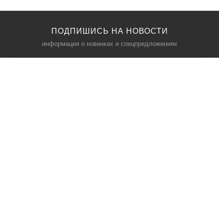
ПОДПИШИСЬ НА НОВОСТИ
информация о новинках и спецпредложениях
КАТАЛОГ
⠀
Кресла компьютерные
Пылесосы
Кронштейны для монитора
Чемоданы
Кронштейны для телевизора
Мультиварки
Кронштейн для микрофонов
Аквариумы