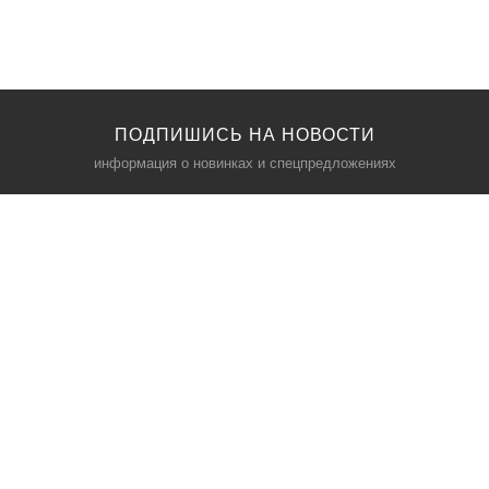
ПОДПИШИСЬ НА НОВОСТИ
информация о новинках и спецпредложениях
КАТАЛОГ
⠀
Кресла компьютерные
Пылесосы
Кронштейны для монитора
Чемоданы
Кронштейны для телевизора
Мультиварки