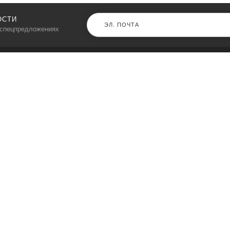
ОСТИ
 спецпредложениях
КАТАЛОГ
⠀
Кресла компьютерные
Пылесосы
Кронштейны для монитора
Чемоданы
Кронштейны для телевизора
Мультиварки
Кронштейн для микрофонов
Аквариумы
Кулеры для телефонов
Телескопы