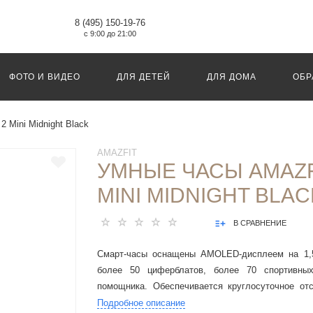
8 (495) 150-19-76
с 9:00 до 21:00
ФОТО И ВИДЕО
ДЛЯ ДЕТЕЙ
ДЛЯ ДОМА
ОБР
 Mini Midnight Black
AMAZFIT
УМНЫЕ ЧАСЫ AMAZF
MINI MIDNIGHT BLAC
В СРАВНЕНИЕ
Смарт-часы оснащены AMOLED-дисплеем на 1,
более 50 циферблатов, более 70 спортивны
помощника. Обеспечивается круглосуточное отс
частоты пульса и так далее. Время автономной р
Подробное описание