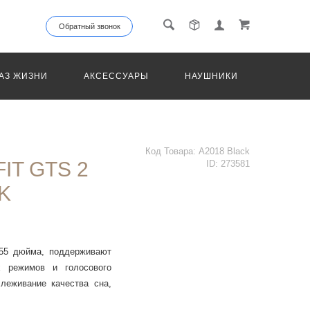
Обратный звонок
АЗ ЖИЗНИ
АКСЕССУАРЫ
НАУШНИКИ
ТРАНС
Код Товара:
A2018 Black
IT GTS 2
ID:
273581
K
55 дюйма, поддерживают
х режимов и голосового
леживание качества сна,
аботы составляет 14 дней