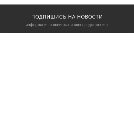
ПОДПИШИСЬ НА НОВОСТИ
информация о новинках и спецпредложениях
КАТАЛОГ
⠀
Кресла компьютерные
Пылесосы
Кронштейны для монитора
Чемоданы
Кронштейны для телевизора
Мультиварки
Кронштейн для микрофонов
Аквариумы
Кулеры для телефонов
Телескопы