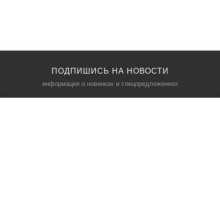
ПОДПИШИСЬ НА НОВОСТИ
информация о новинках и спецпредложениях
КАТАЛОГ
⠀
Кресла компьютерные
Пылесосы
Кронштейны для монитора
Чемоданы