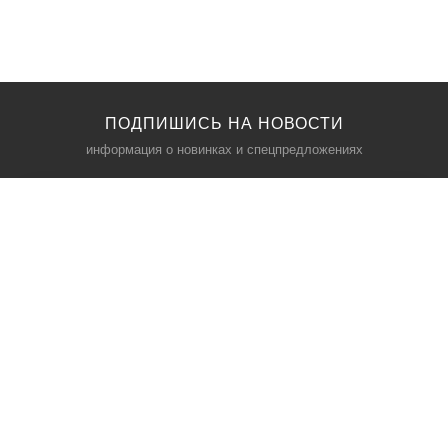
ПОДПИШИСЬ НА НОВОСТИ
информация о новинках и спецпредложениях
КАТАЛОГ
⠀
Кресла компьютерные
Пылесосы
Кронштейны для монитора
Чемоданы
Кронштейны для телевизора
Мультиварки