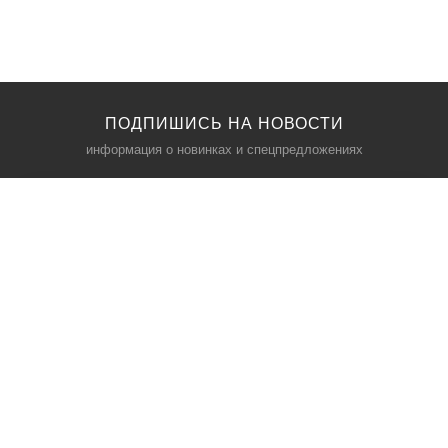
ПОДПИШИСЬ НА НОВОСТИ
информация о новинках и спецпредложениях
КАТАЛОГ
⠀
Кресла компьютерные
Пылесосы
Кронштейны для монитора
Чемоданы
Кронштейны для телевизора
Мультиварки